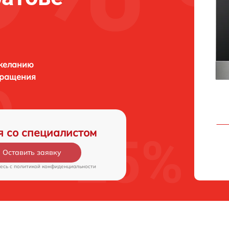
 желанию
бращения
я со специалистом
Оставить заявку
есь c
политикой конфиденциальности