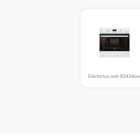
Electrolux eob 93434a