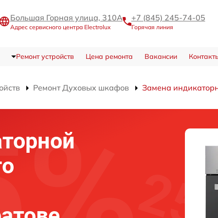
Большая Горная улица, 310А
+7 (845) 245-74-05
Адрес сервисного центра Electrolux
Горячая линия
Ремонт устройств
Цена ремонта
Вакансии
Контакт
ойств
Ремонт Духовых шкафов
Замена индикатор
аторной
го
ратове