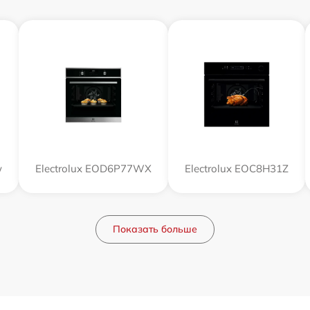
w
Electrolux EOD6P77WX
Electrolux EOC8H31Z
Показать больше