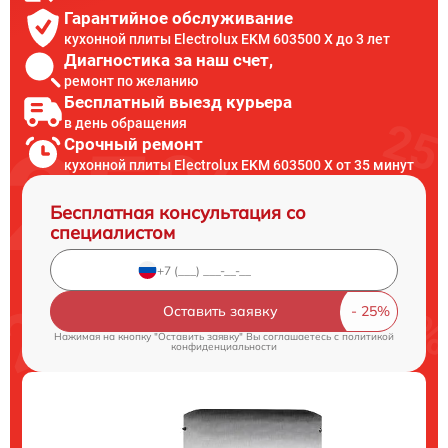
Гарантийное обслуживание
кухонной плиты Electrolux EKM 603500 X до 3 лет
Диагностика за наш счет,
ремонт по желанию
Бесплатный выезд курьера
в день обращения
Срочный ремонт
кухонной плиты Electrolux EKM 603500 X от 35 минут
Бесплатная консультация со
специалистом
Оставить заявку
Нажимая на кнопку "Оставить заявку" Вы соглашаетесь c
политикой
конфиденциальности