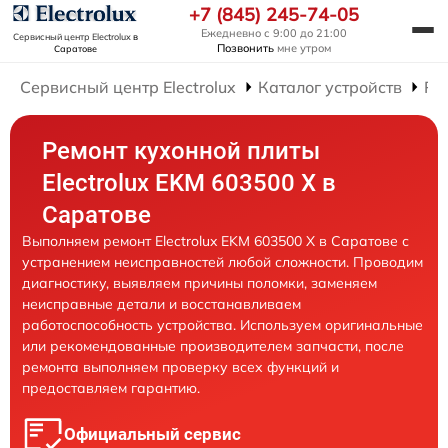
+7 (845) 245-74-05
Ежедневно с 9:00 до 21:00
Сервисный центр Electrolux
в
Позвонить
мне утром
Саратове
Сервисный центр Electrolux
Каталог устройств
Ре
Ремонт кухонной плиты
Electrolux EKM 603500 X в
Саратове
Выполняем ремонт Electrolux EKM 603500 X в Саратове с
устранением неисправностей любой сложности. Проводим
диагностику, выявляем причины поломки, заменяем
неисправные детали и восстанавливаем
работоспособность устройства. Используем оригинальные
или рекомендованные производителем запчасти, после
ремонта выполняем проверку всех функций и
предоставляем гарантию.
Официальный сервис